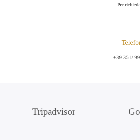
Per richied
Telefo
+39 351/ 9
Tripadvisor
Go