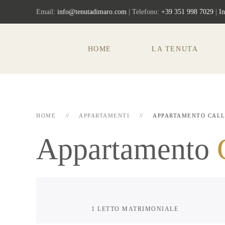
Email:
info@tenutadimaro.com
| Telefono:
+39 351 998 7029
|
I
HOME
LA TENUTA
HOME
APPARTAMENTI
APPARTAMENTO CAL
Appartamento
1 LETTO MATRIMONIALE